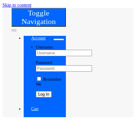
Skip to content
Toggle
Navigation
Account
Username:
Password:
Remember
Me
Register
Cart