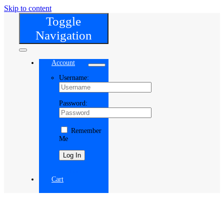
Skip to content
Toggle
Navigation
Account
Username:
Password:
Remember
Me
Register
Cart