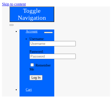
Skip to content
Toggle
Navigation
Account
Username:
Password:
Remember
Me
Register
Cart