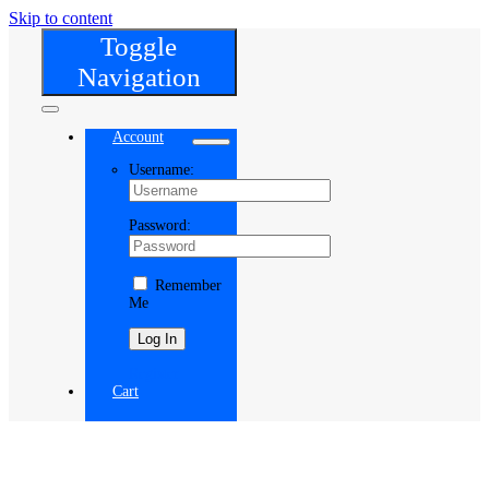
Skip to content
Toggle
Navigation
Account
Username:
Password:
Remember
Me
Register
Cart