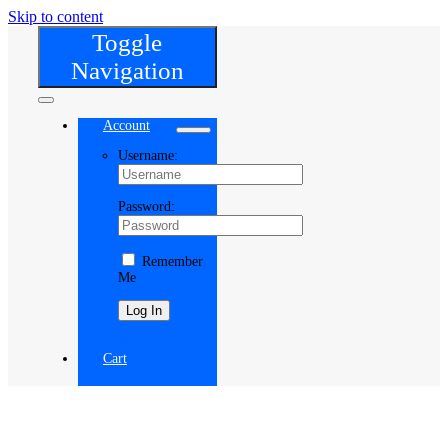
Skip to content
Toggle
Navigation
Account
Username:
Password:
Remember
Me
Register
Cart