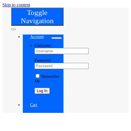
Skip to content
Toggle
Navigation
Account
Username:
Password:
Remember
Me
Register
Cart