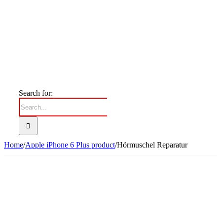
Search for:
Home
/
Apple iPhone 6 Plus product
/
Hörmuschel Reparatur