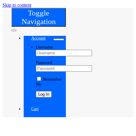
Skip to content
Toggle
Navigation
Account
Username:
Password:
Remember
Me
Register
Cart