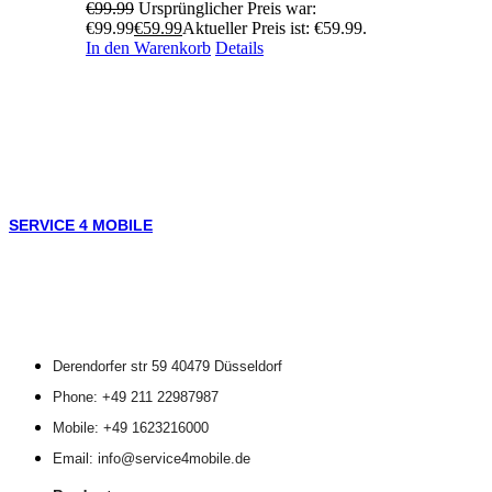
€
99.99
Ursprünglicher Preis war:
€99.99
€
59.99
Aktueller Preis ist: €59.99.
In den Warenkorb
Details
SERVICE 4 MOBILE
Derendorfer str 59 40479 Düsseldorf
Phone: +49 211 22987987
Mobile: +49 1623216000
Email: info@service4mobile.de