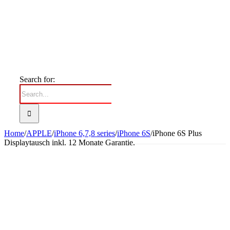
Search for:
Home
/
APPLE
/
iPhone 6,7,8 series
/
iPhone 6S
/
iPhone 6S Plus
Displaytausch inkl. 12 Monate Garantie.