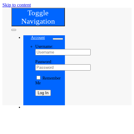
Skip to content
Toggle
Navigation
Account
Username:
Password:
Remember
Me
Register
Cart