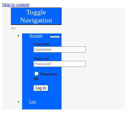
Skip to content
Toggle
Navigation
Account
Username:
Password:
Remember
Me
Register
Cart