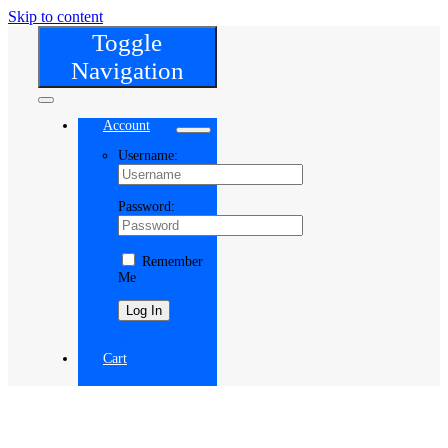
Skip to content
Toggle
Navigation
Account
Username:
Password:
Remember
Me
Register
Cart