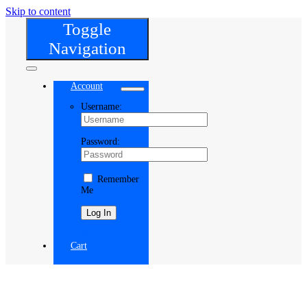
Skip to content
Toggle
Navigation
Account
Username:
Password:
Remember
Me
Register
Cart