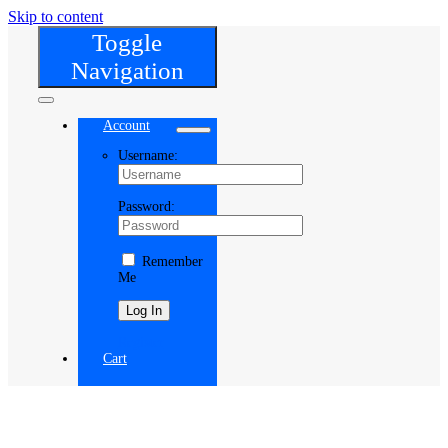
Skip to content
Toggle
Navigation
Account
Username:
Password:
Remember
Me
Register
Cart