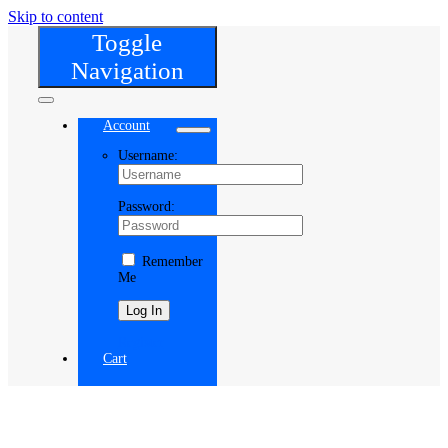
Skip to content
Toggle
Navigation
Account
Username:
Password:
Remember
Me
Register
Cart