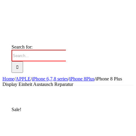
Search for:
Home
/
APPLE
/
iPhone 6,7,8 series
/
iPhone 8Plus
/
iPhone 8 Plus
Display Einheit Austausch Reparatur
Sale!