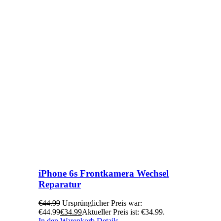
iPhone 6s Frontkamera Wechsel
Reparatur
€
44.99
Ursprünglicher Preis war:
€44.99
€
34.99
Aktueller Preis ist: €34.99.
In den Warenkorb
Details