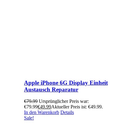
Apple iPhone 6G Display Einheit
Austausch Reparatur
€
79.99
Ursprünglicher Preis war:
€79.99
€
49.99
Aktueller Preis ist: €49.99.
In den Warenkorb
Details
Sale!