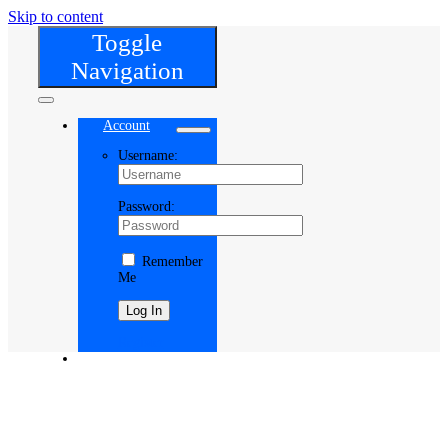
Skip to content
Toggle
Navigation
Account
Username:
Password:
Remember
Me
Register
Cart